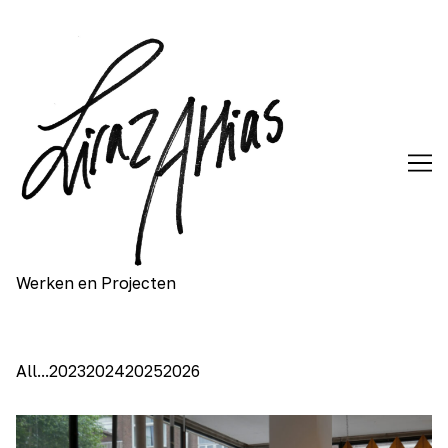
Skip
to
Content
Werken en Projecten
All
...
2023
2024
2025
2026