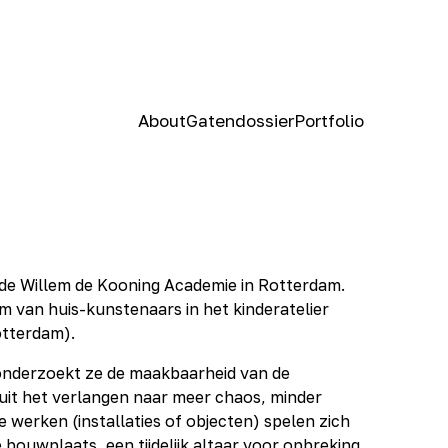
About
Gatendossier
Portfolio
n de Willem de Kooning Academie in Rotterdam.
m van huis-kunstenaars in het kinderatelier
, Rotterdam).
k onderzoekt ze de maakbaarheid van de
uit het verlangen naar meer chaos, minder
e werken (installaties of objecten) spelen zich
 bouwplaats, een tijdelijk altaar voor opbreking